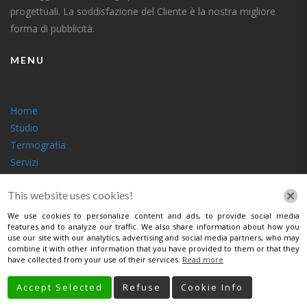
progettuali. La soddisfazione del Cliente è la nostra migliore
forma di pubblicità.
MENU
Home
Studio
Termografia
Servizi
Contatti
This website uses cookies!
SEGUICI
We use cookies to personalize content and ads, to provide social media
features and to analyze our traffic. We also share information about how you
use our site with our analytics, advertising and social media partners, who may
combine it with other information that you have provided to them or that they
have collected from your use of their services.
Read more
LINK UTILI
Accept Selected
Refuse
Cookie Info